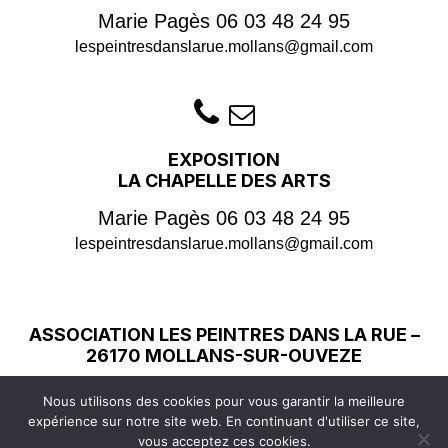
Marie Pagès
06 03 48 24 95
lespeintresdanslarue.mollans@gmail.com
EXPOSITION
LA CHAPELLE DES ARTS
Marie Pagès
06 03 48 24 95
lespeintresdanslarue.mollans@gmail.com
ASSOCIATION LES PEINTRES DANS LA RUE –
26170 MOLLANS-SUR-OUVEZE
Copyright © 2026
Les Peintres dans la Rue
| Tous droits
Nous utilisons des cookies pour vous garantir la meilleure
réservés |
Mentions légales
expérience sur notre site web. En continuant d'utiliser ce site,
Conception graphique
Marie Pagès
| Site réalisé par
vous acceptez ces cookies.