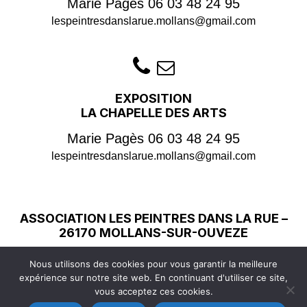
Marie Pagès
06 03 48 24 95
lespeintresdanslarue.mollans@gmail.com
EXPOSITION
LA CHAPELLE DES ARTS
Marie Pagès
06 03 48 24 95
lespeintresdanslarue.mollans@gmail.com
ASSOCIATION LES PEINTRES DANS LA RUE –
26170 MOLLANS-SUR-OUVEZE
Copyright © 2026
Les Peintres dans la Rue
| Tous droits
Nous utilisons des cookies pour vous garantir la meilleure
réservés |
Mentions légales
expérience sur notre site web. En continuant d'utiliser ce site,
Conception graphique
Marie Pagès
| Site réalisé par
vous acceptez ces cookies.
izii.fr